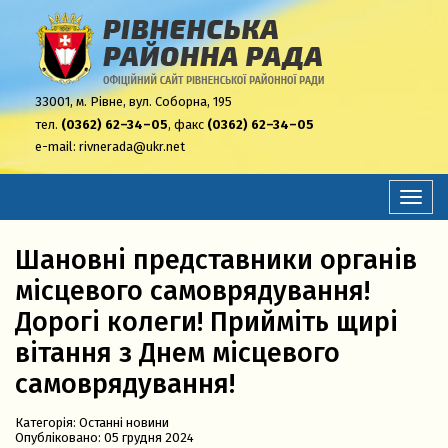
33001,
м. Рівне, вул. Соборна, 195
тел.
(0362) 62–34–05
, факс
(0362) 62–34–05
e-mail:
rivnerada@ukr.net
Перем
навіга
Шановні представники органів
місцевого самоврядування!
Дорогі колеги! Прийміть щирі
вітання з Днем місцевого
самоврядування!
Категорія:
Останні новини
Опубліковано: 05 грудня 2024