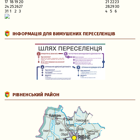
17
18
19
20
21
22
23
24
25
26
27
28
29
30
31
1
2
3
4
5
6
ІНФОРМАЦІЯ ДЛЯ ВИМУШЕНИХ ПЕРЕСЕЛЕНЦІВ
РІВНЕНСЬКИЙ РАЙОН