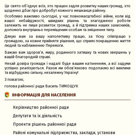
Це свято об’єднує всіх, хто працює задля розвитку наших громад, хто
щоденно дбає про добробут кожного мешканця району.
Особливо важливо сьогодні, у час повномасштабної війни, коли від
вашої небайдужості, швидких рішень та злагодженої роботи
залежить не лише розвиток громад, а й підтримка наших захисників,
допомога внутрішньо переміщеним особам та зміцнення тилу.
Дякую вам за вашу наполегливу працю, за тісну співпрацю з
громадою, за кожне прийняте рішення, що сприяє покращенню життя
людей та наближенню Перемоги.
Бажаю вам здоров’я, миру, родинного затишку та нових звершень у
вашій благородній справі.
Нехай довіра громади і надалі буде вашим натхненням, а всі задуми
успішно реалізуються. Разом ми обов’язково подолаємо всі виклики
та відбудуємо сильну, незалежну Україну!
З повагою,
голова районної ради Василь ТИМОЩУК
ІНФОРМАЦІЯ ДЛЯ НАСЕЛЕННЯ
Керівництво районної ради
Депутати та їх діяльність
Проекти рішень районної ради
Районі комунальні підприємства, заклади, установи