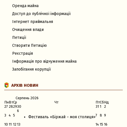
Оренда майна
Доступ до публічної інформації
Інтернет приймальня
Очищення влади
Петиції
Створити Петицію
Реєстрація
Інформація про відчуження майна
Запобігання корупції
АРХІВ НОВИН
Серпень
2026
Пн
Вт
Ср
Чт
Пт
Сб
Нд
27
28
29
30
31
1
2
6
3
4
5
7
8
9
Фестиваль «Біржай – моя столиця»
10
11
12
13
14
15
16