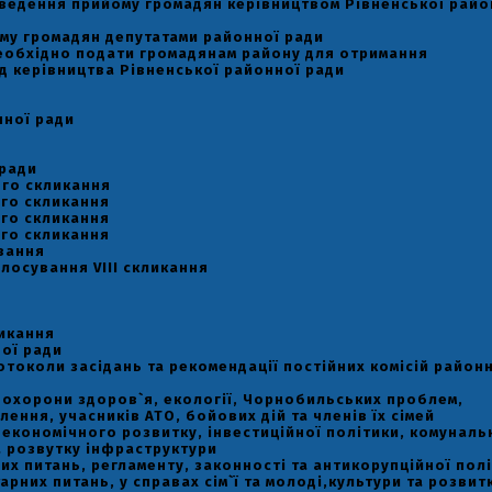
оведення прийому громадян керівництвом Рівненської райо
му громадян депутатами районної ради
необхідно подати громадянам району для отримання
д керівництва Рівненської районної ради
нної ради
 ради
-го скликання
-го скликання
-го скликання
-го скликання
вання
лосування VIII скликання
ликання
ої ради
отоколи засідань та рекомендації постійних комісій район
ь охорони здоров`я, екології, Чорнобильських проблем,
ення, учасників АТО, бойових дій та членів їх сімей
ь економічного розвитку, інвестиційної політики, комуналь
а розвутку інфраструктури
вих питань, регламенту, законності та антикорупційної пол
тарних питань, у справах сім`ї та молоді,культури та розвит