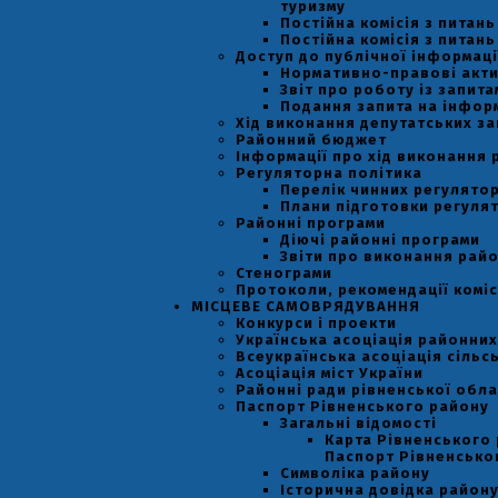
туризму
Постійна комісія з питан
Постійна комісія з питан
Доступ до публічної інформаці
Нормативно-правові акт
Звіт про роботу із запит
Подання запита на інфор
Хід виконання депутатських за
Районний бюджет
Інформації про хід виконання 
Регуляторна політика
Перелік чинних регулятор
Плани підготовки регулят
Районні програми
Діючі районні програми
Звіти про виконання рай
Стенограми
Протоколи, рекомендації коміс
МІСЦЕВЕ САМОВРЯДУВАННЯ
Конкурси і проекти
Українська асоціація районних
Всеукраїнська асоціація сільс
Асоціація міст України
Районні ради рівненської обла
Паспорт Рівненського району
Загальні відомості
Карта Рівненського 
Паспорт Рівненсько
Символіка району
Історична довідка район