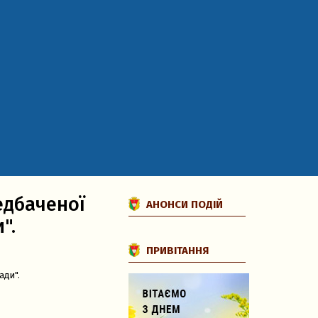
едбаченої
АНОНСИ ПОДІЙ
".
ПРИВІТАННЯ
ади".