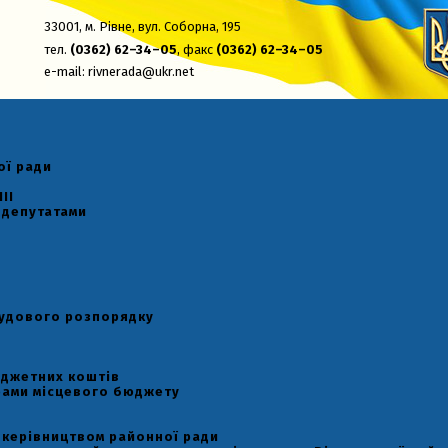
33001,
м. Рівне, вул. Соборна, 195
тел.
(0362) 62–34–05
, факс
(0362) 62–34–05
e-mail:
rivnerada@ukr.net
ої ради
II
 депутатами
рудового розпорядку
юджетних коштів
рами місцевого бюджету
 керівництвом районної ради