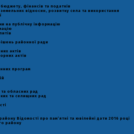
ь бюджету, фінансів та податків
ь земельних відносин, розвитку села та використання
ї
и
ами на публічну інформацію
мацію
питів
рішень районної ради
них актів
орних актів
онних програм
ій
 та обласних рад
ьких та селищних рад
сті
району Відомості про пам’ятні та ювілейні дати 2016 році
го району
у