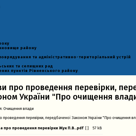
і
року
тановище району
моврядування та адміністративно-територіальний устрій
ьських та селищних рад
ених пунктів Рівненського району
ви про проведення перевірки, пер
оном України "Про очищення влади
я:
Очищення влади
о проведення перевірки, передбаченої Законом України "Про очищення вл
а про проведення перевірки Жук П.В..pdf
[ ]
57 kB