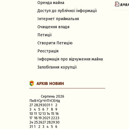
Оренда майна
дод
Доступ до публічної інформації
Інтернет приймальня
Очищення влади
Петиції
Створити Петицію
Реєстрація
Інформація про відчуження майна
Запобігання корупції
АРХІВ НОВИН
Серпень
2026
Пн
Вт
Ср
Чт
Пт
Сб
Нд
27
28
29
30
31
1
2
3
4
5
6
7
8
9
10
11
12
13
14
15
16
17
18
19
20
21
22
23
24
25
26
27
28
29
30
31
1
2
3
4
5
6