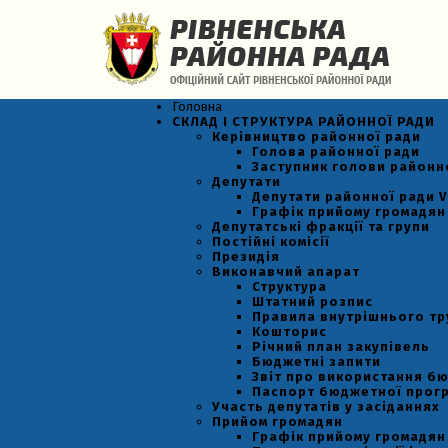
Головна
СКЛАД І СТРУКТУРА РАЙОННОЇ РАДИ
Керівництво районної ради
Голова районної ради
Заступник голови районн
Депутати
Депутати районної ради VI
Графік прийому громадян
Депутатські фракції та групи
Постійні комісії
Президія
Виконавчий апарат
Структура
Штатний розпис
Правила внутрішнього т
Кошторис
Річний план закупівель
Бюджетні запити
Звіт про використання б
Паспорт бюджетної прог
Участь депутатів у засіданнях
Прийом громадян
Графік прийому громадян