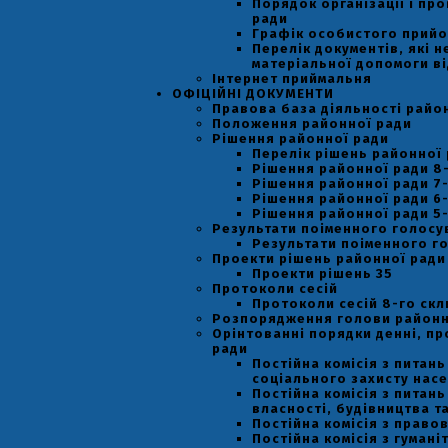
Порядок організації і пр
ради
Графік особистого прийо
Перелік документів, які 
матеріальної допомоги ві
Інтернет приймальня
ОФІЦІЙНІ ДОКУМЕНТИ
Правова база діяльності райо
Положення районної ради
Рішення районної ради
Перелік рішень районної
Рішення районної ради 8
Рішення районної ради 7
Рішення районної ради 6
Рішення районної ради 5
Результати поіменного голосу
Результати поіменного го
Проекти рішень районної ради
Проекти рішень 35
Протоколи сесій
Протоколи сесій 8-го ск
Розпорядження голови районн
Орінтованні порядки денні, пр
ради
Постійна комісія з питан
соціального захисту насел
Постійна комісія з питан
власності, будівництва т
Постійна комісія з право
Постійна комісія з гумані