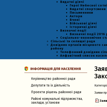
Видатні діячі
Герої Небесної сотн
Видатні спортсмени
Письменники
Актори
Вчені
Військові діячі
Історичні діячі
Визначні події
Визначні події 2016 
Соціально-економічне с
Сільські та селищні ради
Довідник органів місцевого са
району
Телефонний довідник сіл
Алфавітний список насел
Зая
ІНФОРМАЦІЯ ДЛЯ НАСЕЛЕННЯ
Зак
Керівництво районної ради
Депутати та їх діяльність
Категорі
Проекти рішень районної ради
Заяви пр
Районі комунальні підприємства,
Заяв
заклади, установи