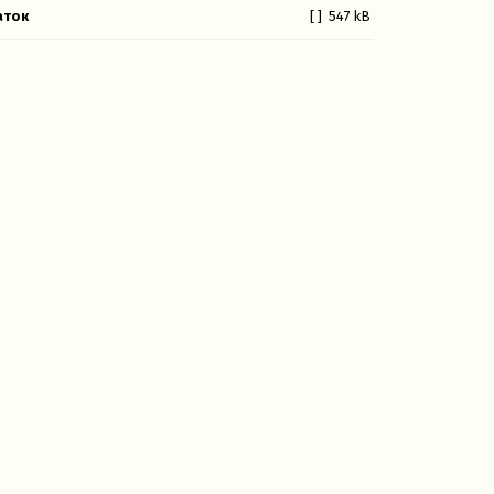
аток
[ ]
547 kB