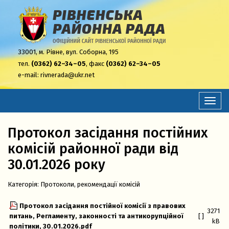
33001,
м. Рівне, вул. Соборна, 195
тел.
(0362) 62–34–05
, факс
(0362) 62–34–05
e-mail:
rivnerada@ukr.net
Перем
навіга
Протокол засідання постійних
комісій районної ради від
30.01.2026 року
Категорія:
Протоколи, рекомендації комісій
Протокол засідання постійної комісії з правових
3271
питань, Регламенту, законності та антикорупційної
[ ]
kB
політики, 30.01.2026.pdf