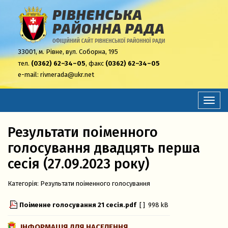
33001,
м. Рівне, вул. Соборна, 195
тел.
(0362) 62–34–05
, факс
(0362) 62–34–05
e-mail:
rivnerada@ukr.net
Перем
навіга
Результати поіменного
голосування двадцять перша
сесія (27.09.2023 року)
Категорія:
Результати поіменного голосування
Поіменне голосування 21 сесія.pdf
[ ]
998 kB
ІНФОРМАЦІЯ ДЛЯ НАСЕЛЕННЯ