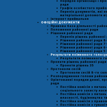
Порядок організації і пр
ради
Графік особистого прийо
Перелік документів, які 
матеріальної допомоги ві
Інтернет приймальня
ОФІЦІЙНІ ДОКУМЕНТИ
Правова база діяльності райо
Положення районної ради
Рішення районної ради
Перелік рішень районної
Рішення районної ради 8
Рішення районної ради 7
Рішення районної ради 6
Рішення районної ради 5
Результати поіменного голосу
Результати поіменного го
Проекти рішень районної ради
Проекти рішень 35
Протоколи сесій
Протоколи сесій 8-го ск
Розпорядження голови районн
Орінтованні порядки денні, пр
ради
Постійна комісія з питан
соціального захисту насел
Постійна комісія з питан
власності, будівництва т
Постійна комісія з право
Постійна комісія з гумані