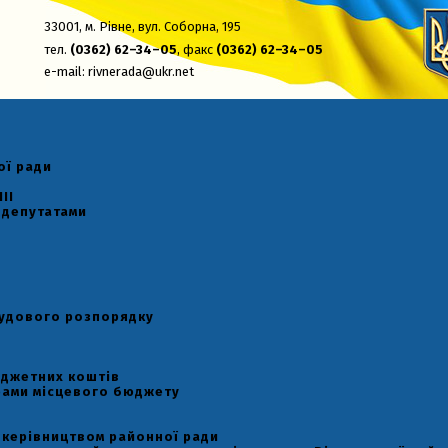
33001,
м. Рівне, вул. Соборна, 195
тел.
(0362) 62–34–05
, факс
(0362) 62–34–05
e-mail:
rivnerada@ukr.net
ої ради
II
 депутатами
рудового розпорядку
юджетних коштів
рами місцевого бюджету
 керівництвом районної ради