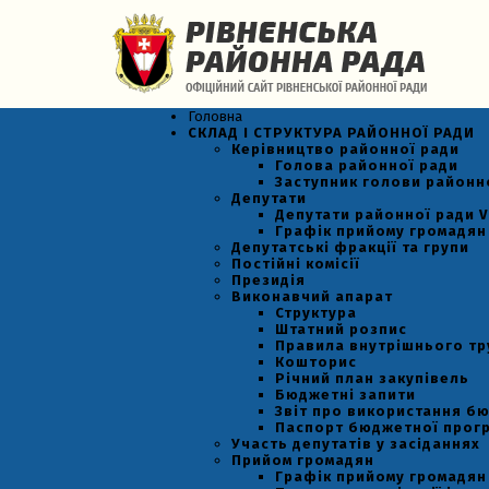
Головна
СКЛАД І СТРУКТУРА РАЙОННОЇ РАДИ
Керівництво районної ради
Голова районної ради
Заступник голови районн
Депутати
Депутати районної ради VI
Графік прийому громадян
Депутатські фракції та групи
Постійні комісії
Президія
Виконавчий апарат
Структура
Штатний розпис
Правила внутрішнього т
Кошторис
Річний план закупівель
Бюджетні запити
Звіт про використання б
Паспорт бюджетної прог
Участь депутатів у засіданнях
Прийом громадян
Графік прийому громадян