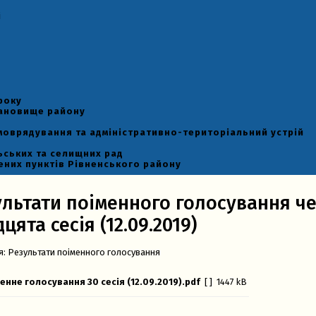
і
року
тановище району
моврядування та адміністративно-територіальний устрій
ьських та селищних рад
ених пунктів Рівненського району
ультати поіменного голосування ч
цята сесія (12.09.2019)
я:
Результати поіменного голосування
енне голосування 30 сесія (12.09.2019).pdf
[ ]
1447 kB