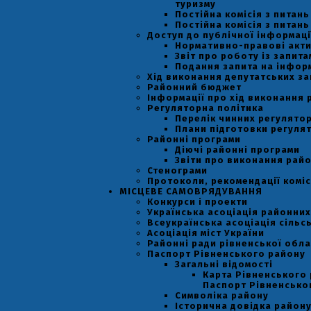
туризму
Постійна комісія з питан
Постійна комісія з питан
Доступ до публічної інформаці
Нормативно-правові акт
Звіт про роботу із запит
Подання запита на інфор
Хід виконання депутатських за
Районний бюджет
Інформації про хід виконання 
Регуляторна політика
Перелік чинних регулятор
Плани підготовки регулят
Районні програми
Діючі районні програми
Звіти про виконання рай
Стенограми
Протоколи, рекомендації коміс
МІСЦЕВЕ САМОВРЯДУВАННЯ
Конкурси і проекти
Українська асоціація районних
Всеукраїнська асоціація сільс
Асоціація міст України
Районні ради рівненської обла
Паспорт Рівненського району
Загальні відомості
Карта Рівненського 
Паспорт Рівненсько
Символіка району
Історична довідка район