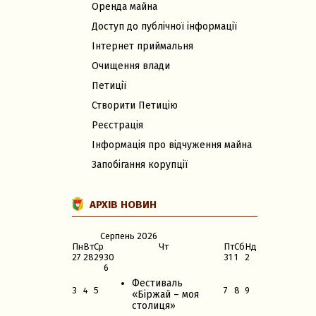
Оренда майна
Доступ до публічної інформації
Інтернет приймальня
Очищення влади
Петиції
Створити Петицію
Реєстрація
Інформація про відчуження майна
Запобігання корупції
АРХІВ НОВИН
Серпень
2026
Пн
Вт
Ср
Чт
Пт
Сб
Нд
27
28
29
30
31
1
2
6
Фестиваль
3
4
5
7
8
9
«Біржай – моя
столиця»