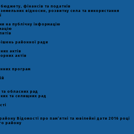
ь бюджету, фінансів та податків
ь земельних відносин, розвитку села та використання
ї
и
ами на публічну інформацію
мацію
питів
рішень районної ради
них актів
орних актів
онних програм
ій
 та обласних рад
ьких та селищних рад
сті
району Відомості про пам’ятні та ювілейні дати 2016 році
го району
у