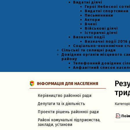
Видатні діячі
Герої Небесної сотн
Видатні спортсмени
Письменники
Актори
Вчені
Військові діячі
Історичні діячі
Визначні події
Визначні події 2016 
Соціально-економічне с
Сільські та селищні ради
Довідник органів місцевого са
району
Телефонний довідник сіл
Алфавітний список насел
Рез
ІНФОРМАЦІЯ ДЛЯ НАСЕЛЕННЯ
трид
Керівництво районної ради
Депутати та їх діяльність
Категорі
Проекти рішень районної ради
Поім
Районі комунальні підприємства,
заклади, установи