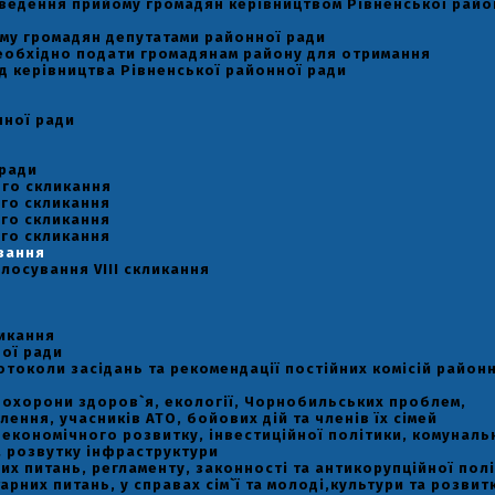
оведення прийому громадян керівництвом Рівненської райо
му громадян депутатами районної ради
необхідно подати громадянам району для отримання
д керівництва Рівненської районної ради
нної ради
 ради
-го скликання
-го скликання
-го скликання
-го скликання
вання
лосування VIII скликання
ликання
ої ради
отоколи засідань та рекомендації постійних комісій район
ь охорони здоров`я, екології, Чорнобильських проблем,
ення, учасників АТО, бойових дій та членів їх сімей
ь економічного розвитку, інвестиційної політики, комуналь
а розвутку інфраструктури
вих питань, регламенту, законності та антикорупційної пол
тарних питань, у справах сім`ї та молоді,культури та розвит