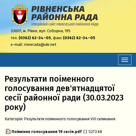
33001,
м. Рівне, вул. Соборна, 195
тел.
(0362) 62–34–05
, факс
(0362) 62–34–05
e-mail:
rivnerada@ukr.net
Перем
навіга
Результати поіменного
голосування дев'ятнадцятої
сесії районної ради (30.03.2023
року)
Категорія:
Результати поіменного голосування VIII скликання
Поіменне голосування 19 сесія.pdf
[ ]
5273 kB