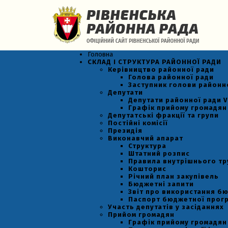
Головна
СКЛАД І СТРУКТУРА РАЙОННОЇ РАДИ
Керівництво районної ради
Голова районної ради
Заступник голови районн
Депутати
Депутати районної ради VI
Графік прийому громадян
Депутатські фракції та групи
Постійні комісії
Президія
Виконавчий апарат
Структура
Штатний розпис
Правила внутрішнього т
Кошторис
Річний план закупівель
Бюджетні запити
Звіт про використання б
Паспорт бюджетної прог
Участь депутатів у засіданнях
Прийом громадян
Графік прийому громадян