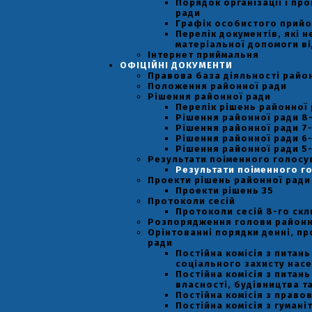
Порядок організації і пр
ради
Графік особистого прийо
Перелік документів, які 
матеріальної допомоги ві
Інтернет приймальня
ОФІЦІЙНІ ДОКУМЕНТИ
Правова база діяльності райо
Положення районної ради
Рішення районної ради
Перелік рішень районної
Рішення районної ради 8
Рішення районної ради 7
Рішення районної ради 6
Рішення районної ради 5
Результати поіменного голосу
Результати поіменного го
Проекти рішень районної ради
Проекти рішень 35
Протоколи сесій
Протоколи сесій 8-го ск
Розпорядження голови районн
Орінтованні порядки денні, пр
ради
Постійна комісія з питан
соціального захисту насел
Постійна комісія з питан
власності, будівництва т
Постійна комісія з право
Постійна комісія з гумані