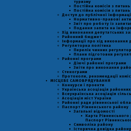
туризму
Постійна комісія з питан
Постійна комісія з питан
Доступ до публічної інформаці
Нормативно-правові акт
Звіт про роботу із запит
Подання запита на інфор
Хід виконання депутатських за
Районний бюджет
Інформації про хід виконання 
Регуляторна політика
Перелік чинних регулятор
Плани підготовки регулят
Районні програми
Діючі районні програми
Звіти про виконання рай
Стенограми
Протоколи, рекомендації коміс
МІСЦЕВЕ САМОВРЯДУВАННЯ
Конкурси і проекти
Українська асоціація районних
Всеукраїнська асоціація сільс
Асоціація міст України
Районні ради рівненської обла
Паспорт Рівненського району
Загальні відомості
Карта Рівненського 
Паспорт Рівненсько
Символіка району
Історична довідка район