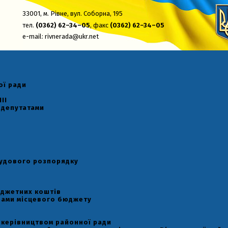
33001,
м. Рівне, вул. Соборна, 195
тел.
(0362) 62–34–05
, факс
(0362) 62–34–05
e-mail:
rivnerada@ukr.net
ої ради
II
 депутатами
рудового розпорядку
юджетних коштів
рами місцевого бюджету
 керівництвом районної ради