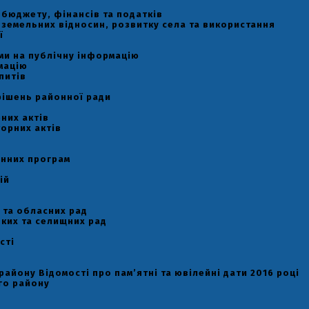
ь бюджету, фінансів та податків
ь земельних відносин, розвитку села та використання
ї
и
ами на публічну інформацію
мацію
питів
рішень районної ради
них актів
орних актів
онних програм
ій
 та обласних рад
ьких та селищних рад
сті
району Відомості про пам’ятні та ювілейні дати 2016 році
го району
у