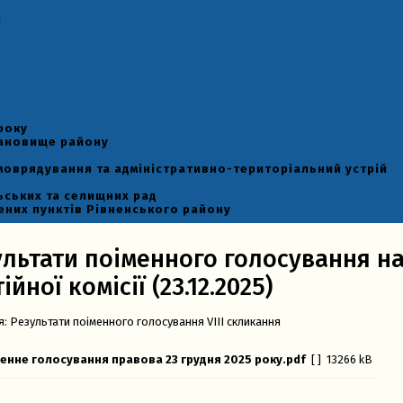
і
року
тановище району
моврядування та адміністративно-територіальний устрій
ьських та селищних рад
ених пунктів Рівненського району
ультати поіменного голосування на
ійної комісії (23.12.2025)
я:
Результати поіменного голосування VIII скликання
енне голосування правова 23 грудня 2025 року.pdf
[ ]
13266 kB