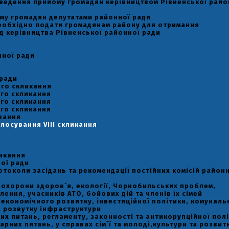
оведення прийому громадян керівництвом Рівненської райо
му громадян депутатами районної ради
необхідно подати громадянам району для отримання
д керівництва Рівненської районної ради
нної ради
 ради
-го скликання
-го скликання
-го скликання
-го скликання
вання
лосування VIII скликання
ликання
ої ради
отоколи засідань та рекомендації постійних комісій район
ь охорони здоров`я, екології, Чорнобильських проблем,
ення, учасників АТО, бойових дій та членів їх сімей
ь економічного розвитку, інвестиційної політики, комуналь
а розвутку інфраструктури
вих питань, регламенту, законності та антикорупційної пол
тарних питань, у справах сім`ї та молоді,культури та розвит