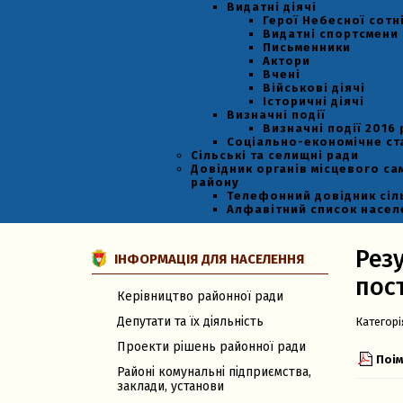
Видатні діячі
Герої Небесної сотн
Видатні спортсмени
Письменники
Актори
Вчені
Військові діячі
Історичні діячі
Визначні події
Визначні події 2016 
Соціально-економічне с
Сільські та селищні ради
Довідник органів місцевого са
району
Телефонний довідник сіл
Алфавітний список насел
Рез
ІНФОРМАЦІЯ ДЛЯ НАСЕЛЕННЯ
пост
Керівництво районної ради
Депутати та їх діяльність
Категорі
Проекти рішень районної ради
Поім
Районі комунальні підприємства,
заклади, установи