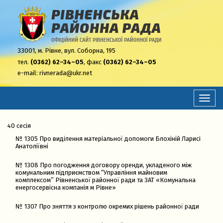
33001,
м. Рівне, вул. Соборна, 195
тел.
(0362) 62–34–05
, факс
(0362) 62–34–05
e-mail:
rivnerada@ukr.net
Перем
навіга
40 сесія
№ 1305 Про виділення матеріальної допомоги Блохіній Ларисі
Анатоліївні
№ 1308 Про погодження договору оренди, укладеного між
комунальним підприємством “Управління майновим
комплексом” Рівненської районної ради та ЗАТ «Комунальна
енергосервісна компанія м Рівне»
№ 1307 Про зняття з контролю окремих рішень районної ради