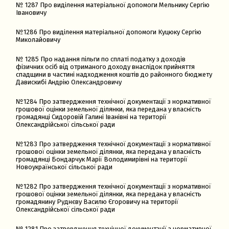
№ 1287 Про виділення матеріальної допомоги Мельнику Сергію
Івановичу
№1286 Про виділення матеріальної допомоги Куцюку Сергію
Миколайовичу
№ 1285 Про надання пільги по сплаті податку з доходів
фізичних осіб від отриманого доходу внаслідок прийняття
спадщини в частині надходження коштів до районного бюджету
Давискибі Андрію Олександровичу
№1284 Про затвердження технічної документації з нормативної
грошової оцінки земельної ділянки, яка передана у власність
громадянці Сидоровій Галині Іванівні на території
Олександрійської сільської ради
№1283 Про затвердження технічної документації з нормативної
грошової оцінки земельної ділянки, яка передана у власність
громадянці Бондарчук Марії Володимирівні на території
Новоукраїнської сільської ради
№1282 Про затвердження технічної документації з нормативної
грошової оцінки земельної ділянки, яка передана у власність
громадянину Руднєву Василю Єгоровичу на території
Олександрійської сільської ради
№ 1281 Про затвердження технічної документації з нормативної