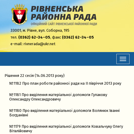
33001,
м. Рівне, вул. Соборна, 195
тел.
(0362) 62–34–05
, факс
(0362) 62–34–05
e-mail:
rivnerada@ukr.net
Перем
навіга
Рішення 22 сесія (14.06.2013 року)
№1182 Про план роботи районної ради на ІІ півріччя 2013 року
№1181 Про виділення матеріальної допомоги Гулакову
Олександру Олександровичу
№1180 Про виділення матеріальної допомоги Волянюк Іванні
Богданівні
№1179 Про виділення матеріальної допомоги Ковальчуку Олегу
Віталійовичу