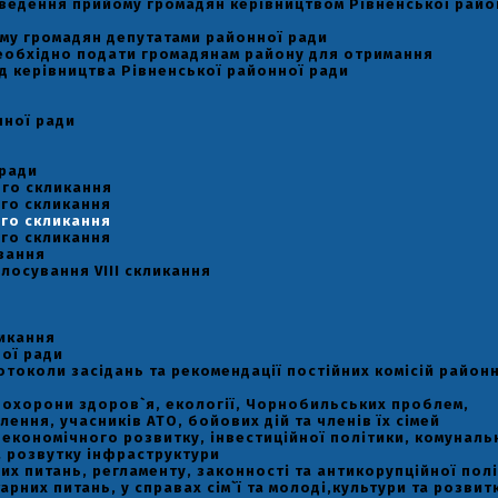
оведення прийому громадян керівництвом Рівненської райо
му громадян депутатами районної ради
необхідно подати громадянам району для отримання
д керівництва Рівненської районної ради
нної ради
 ради
-го скликання
-го скликання
-го скликання
-го скликання
вання
лосування VIII скликання
ликання
ої ради
отоколи засідань та рекомендації постійних комісій район
ь охорони здоров`я, екології, Чорнобильських проблем,
ення, учасників АТО, бойових дій та членів їх сімей
ь економічного розвитку, інвестиційної політики, комуналь
а розвутку інфраструктури
вих питань, регламенту, законності та антикорупційної пол
тарних питань, у справах сім`ї та молоді,культури та розвит