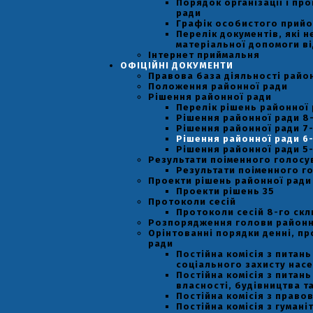
Порядок організації і пр
ради
Графік особистого прийо
Перелік документів, які 
матеріальної допомоги ві
Інтернет приймальня
ОФІЦІЙНІ ДОКУМЕНТИ
Правова база діяльності райо
Положення районної ради
Рішення районної ради
Перелік рішень районної
Рішення районної ради 8
Рішення районної ради 7
Рішення районної ради 6
Рішення районної ради 5
Результати поіменного голосу
Результати поіменного го
Проекти рішень районної ради
Проекти рішень 35
Протоколи сесій
Протоколи сесій 8-го ск
Розпорядження голови районн
Орінтованні порядки денні, пр
ради
Постійна комісія з питан
соціального захисту насел
Постійна комісія з питан
власності, будівництва т
Постійна комісія з право
Постійна комісія з гумані