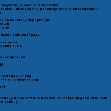
ь бюджету, фінансів та податків
ь земельних відносин, розвитку села та використання
ї
и
ами на публічну інформацію
мацію
питів
рішень районної ради
них актів
орних актів
онних програм
ій
 та обласних рад
ьких та селищних рад
сті
району Відомості про пам’ятні та ювілейні дати 2016 році
го району
у