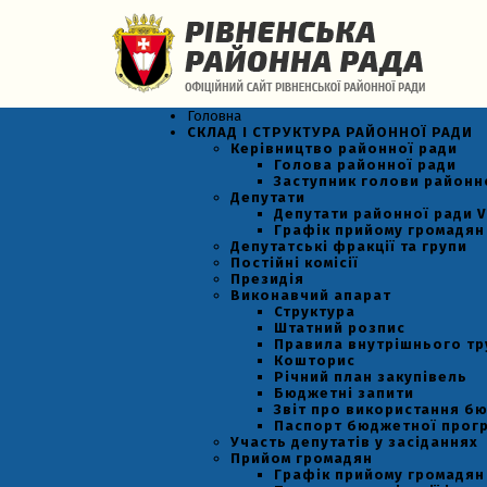
Головна
СКЛАД І СТРУКТУРА РАЙОННОЇ РАДИ
Керівництво районної ради
Голова районної ради
Заступник голови районн
Депутати
Депутати районної ради VI
Графік прийому громадян
Депутатські фракції та групи
Постійні комісії
Президія
Виконавчий апарат
Структура
Штатний розпис
Правила внутрішнього т
Кошторис
Річний план закупівель
Бюджетні запити
Звіт про використання б
Паспорт бюджетної прог
Участь депутатів у засіданнях
Прийом громадян
Графік прийому громадян