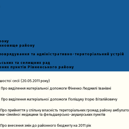
і
року
тановище району
моврядування та адміністративно-територіальний устрій
ьських та селищних рад
ених пунктів Рівненського району
шостої сесії (20.05.2011 року)
 Про виділення матеріальної допомоги Фіненко Людмилі Іванівні
 Про виділення матеріальної допомоги Поліщуку Ігорю Віталійовичу
Про прийняття у спільну власність територіальних громад району амбулато
ики-сімейної медицини та фельдшерсько-акушерських пунктів
Про внесення змін до районного бюджету на 2011 рік