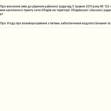
Про внесення змін до рішення районної ради від 5 травня 2011 року № 13
меж населеного пункту села Обарів на території Обарівської сільської рад
у»
Про Угоду про взаєморозуміння з питань забезпечення водопостачання т