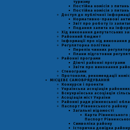
туризму
Постійна комісія з питан
Постійна комісія з питан
Доступ до публічної інформаці
Нормативно-правові акт
Звіт про роботу із запит
Подання запита на інфор
Хід виконання депутатських за
Районний бюджет
Інформації про хід виконання 
Регуляторна політика
Перелік чинних регулятор
Плани підготовки регулят
Районні програми
Діючі районні програми
Звіти про виконання рай
Стенограми
Протоколи, рекомендації коміс
МІСЦЕВЕ САМОВРЯДУВАННЯ
Конкурси і проекти
Українська асоціація районних
Всеукраїнська асоціація сільс
Асоціація міст України
Районні ради рівненської обла
Паспорт Рівненського району
Загальні відомості
Карта Рівненського 
Паспорт Рівненсько
Символіка району
Історична довідка район