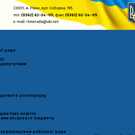
33001,
м. Рівне, вул. Соборна, 195
тел.
(0362) 62–34–05
, факс
(0362) 62–34–05
e-mail:
rivnerada@ukr.net
ої ради
II
 депутатами
рудового розпорядку
юджетних коштів
рами місцевого бюджету
 керівництвом районної ради