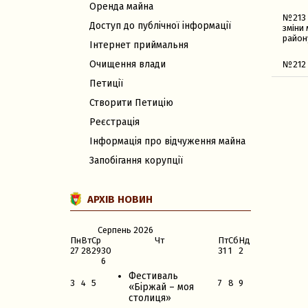
Оренда майна
№213 
Доступ до публічної інформації
зміни 
район
Інтернет приймальня
Очищення влади
№212 
Петиції
Створити Петицію
Реєстрація
Інформація про відчуження майна
Запобігання корупції
АРХІВ НОВИН
Серпень
2026
Пн
Вт
Ср
Чт
Пт
Сб
Нд
27
28
29
30
31
1
2
6
Фестиваль
3
4
5
7
8
9
«Біржай – моя
столиця»