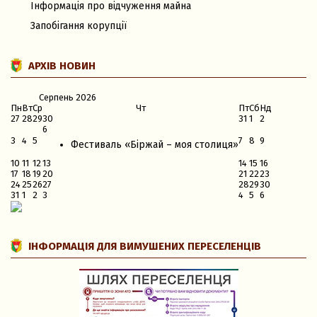
Інформація про відчуження майна
Запобігання корупції
АРХІВ НОВИН
Серпень
2026
Пн
Вт
Ср
Чт
Пт
Сб
Нд
27
28
29
30
31
1
2
6
3
4
5
7
8
9
Фестиваль «Біржай – моя столиця»
10
11
12
13
14
15
16
17
18
19
20
21
22
23
24
25
26
27
28
29
30
31
1
2
3
4
5
6
ІНФОРМАЦІЯ ДЛЯ ВИМУШЕНИХ ПЕРЕСЕЛЕНЦІВ