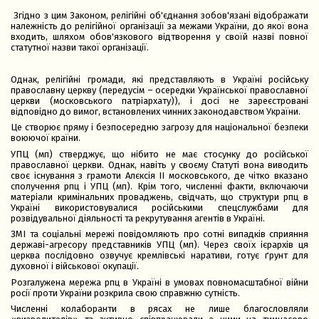
Згідно з цим Законом, релігійні об'єднання зобов'язані відображати
належність до релігійної організації за межами України, до якої вона
входить, шляхом обов'язкового відтворення у своїй назві повної
статутної назви такої організації.
Однак, релігійні громади, які представляють в Україні російську
православну церкву (передусім – осередки Української православної
церкви (московського патріархату)), і досі не зареєстровані
відповідно до вимог, встановлених чинних законодавством України.
Це створює пряму і безпосередню загрозу для національної безпеки
воюючої країни.
УПЦ (мп) стверджує, що нібито не має стосунку до російської
православної церкви. Однак, навіть у своєму Статуті вона виводить
своє існування з грамоти Алєксія ІІ московського, де чітко вказано
сполучення рпц і УПЦ (мп). Крім того, численні факти, включаючи
матеріали кримінальних проваджень, свідчать, що структури рпц в
Україні використовувалися російськими спецслужбами для
розвідувальної діяльності та рекрутування агентів в Україні.
ЗМІ та соціальні мережі повідомляють про сотні випадків сприяння
державі-агресору представників УПЦ (мп). Через своїх ієрархів ця
церква послідовно озвучує кремлівські наративи, готує ґрунт для
духовної і військової окупації.
Розгалужена мережа рпц в Україні в умовах повномасштабної війни
росії проти України розкрила свою справжню сутність.
Численні колаборанти в рясах не лише благословляли