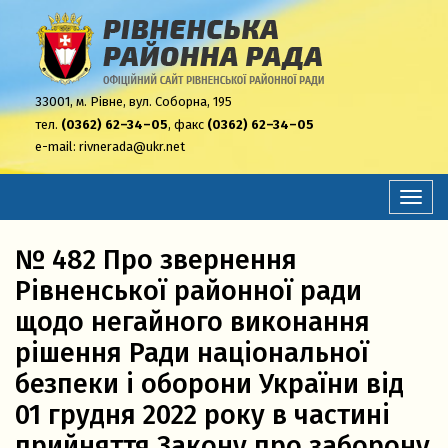
33001,
м. Рівне, вул. Соборна, 195
тел.
(0362) 62–34–05
, факс
(0362) 62–34–05
e-mail:
rivnerada@ukr.net
Перем
навіга
№ 482 Про звернення
Рівненської районної ради
щодо негайного виконання
рішення Ради національної
безпеки і оборони України від
01 грудня 2022 року в частині
прийняття Закону про заборону