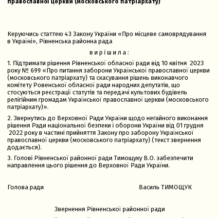
православної церкви (московського патріархату)
Керуючись статтею 43 Закону України «Про місцеве самоврядування
в Україні», Рівненська районна рада
в и р і ш и л а :
1. Підтримати рішення Рівненської обласної ради від 10 квітня 2023
року № 699 «Про питання заборони Української православної церкви
(московського патріархату) та скасування рішень виконавчого
комітету Ровенської обласної ради народних депутатів, що
стосуються реєстрації статутів та передачі культових будівель
релігійним громадам Української православної церкви (московського
патріархату)».
2. Звернутись до Верховної Ради України щодо негайного виконання
рішення Ради національної безпеки і оборони України від 01 грудня
2022 року в частині прийняття Закону про заборону Української
православної церкви (московського патріархату) (текст звернення
додається).
3. Голові Рівненської районної ради Тимощуку В.О. забезпечити
направлення цього рішення до Верховної Ради України.
Голова ради Василь ТИМОЩУК
Звернення Рівненської районної ради