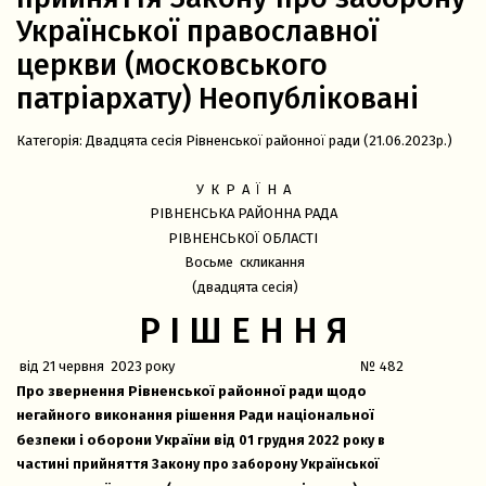
Української православної
церкви (московського
патріархату)
Неопубліковані
Категорія:
Двадцята сесія Рівненської районної ради (21.06.2023р.)
У
К
Р
А
Ї
Н
А
РІВНЕНСЬКА РАЙОННА РАДА
РІВНЕНСЬКОЇ ОБЛАСТІ
Восьме скликання
(двадцята сесія)
Р І Ш Е Н Н Я
від 21 червня 2023 року № 482
Про звернення Рівненської районної ради щодо
негайного виконання рішення Ради національної
безпеки і оборони України від
01 грудня 2022 року в
частині прийняття Закону про заборону Української