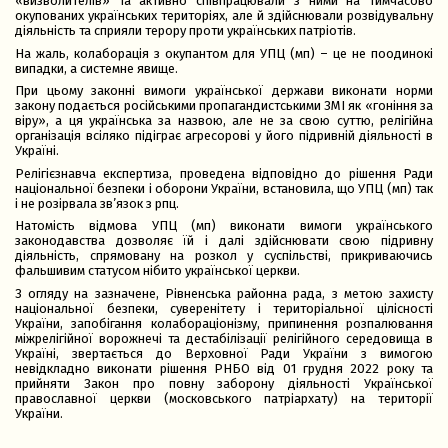
«визволителів» та активно співпрацювали з ними на тимчасово
окупованих українських територіях, але й здійснювали розвідувальну
діяльність та сприяли терору проти українських патріотів.
На жаль, колаборація з окупантом для УПЦ (мп) – це не поодинокі
випадки, а системне явище.
При цьому законні вимоги української держави виконати норми
закону подається російськими пропагандистськими ЗМІ як «гоніння за
віру», а ця українська за назвою, але не за свою суттю, релігійна
організація всіляко підіграє агресорові у його підривній діяльності в
Україні.
Релігієзнавча експертиза, проведена відповідно до рішення Ради
національної безпеки і оборони України, встановила, що УПЦ (мп) так
і не розірвала зв’язок з рпц.
Натомість відмова УПЦ (мп) виконати вимоги українського
законодавства дозволяє їй і далі здійснювати свою підривну
діяльність, спрямовану на розкол у суспільстві, прикриваючись
фальшивим статусом нібито української церкви.
З огляду на зазначене, Рівненська районна рада, з метою захисту
національної безпеки, суверенітету і територіальної цілісності
України, запобігання колабораціонізму, припинення розпалювання
міжрелігійної ворожнечі та дестабілізації релігійного середовища в
Україні, звертається до Верховної Ради України
з вимогою
невідкладно виконати рішення РНБО від 01 грудня 2022 року та
прийняти Закон про повну заборону діяльності Української
православної церкви (московського патріархату) на території
України.