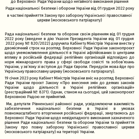
до Верховної Ради України щодо негайного виконання рішення
Ради національної безпеки і оборони України від 01 грудня 2022 року
в частині прийняття Закону про заборону Української православної
церкви (московського патріархату)
Рада національної безпеки та оборони
своїм
рішенням від 01
грудня
2022 року (введене в дію Указом Президента України від 01 грудня
2022 року № 820/2022) доручила Кабінету Міністрів України внести у
двомісячний строк на розгляд Верховної Ради України законопроєкт
щодо унеможливлення діяльності в Україні афілійованих із центрами
впливу в російській федерації релігійних організацій відповідно до
норм міжнародного права у сфері свободи совісті та зобов’язань
України, у зв’язку зі вступом до Ради Європи. Передусім мова йде про
Українську православну церкву (московського патріархату).
19 січня 2023 року Кабінет Міністрів України вніс на розгляд Верховної
Ради України проєкт Закону «Про внесення змін до деяких законів
України щодо діяльності в Україні релігійних організацій»
(реєстраційний № 8371). Однак, станом на сьогодні, цей законопроєкт
Верховною Радою не прийнятий.
Ми, депутати Рівненської районної ради, усвідомлюючи важливість
забезпечення національної безпеки в Україні в умовах
повномасштабного вторгнення російської федерації, звертаємось до
Верховної Ради України
щодо невідкладного виконання зазначеного
рішення Ради національної безпеки та оборони України та прийняття
Закону про повну заборону Української православної церкви
(московського патріархату) на території України.