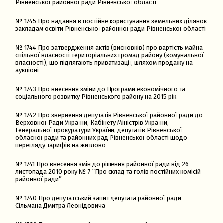
Рівненської районної ради Рівненської області
№ 1745 Про надання в постійне користування земельних ділянок
закладам освіти Рівненської районної ради Рівненської області
№ 1744 Про затвердження актів (висновків) про вартість майна
спільної власності територіальних громад району (комунальної
власності), що підлягають приватизації, шляхом продажу на
аукціоні
№ 1743 Про внесення зміни до Програми економічного та
соціального розвитку Рівненського району на 2015 рік
№ 1742 Про звернення депутатів Рівненської районної ради до
Верховної Ради України, Кабінету Міністрів України,
Генеральної прокуратури України, депутатів Рівненської
обласної ради та районних рад Рівненської області щодо
перегляду тарифів на житлово
№ 1741 Про внесення змін до рішення районної ради від 26
листопада 2010 року № 7 “Про склад та голів постійних комісій
районної ради”
№ 1740 Про депутатський запит депутата районної ради
Сільмана Дмитра Леонідовича