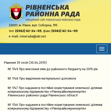
33001,
м. Рівне, вул. Соборна, 195
тел.
(0362) 62–34–05
, факс
(0362) 62–34–05
e-mail:
rivnerada@ukr.net
Перем
навіга
Рішення 39 сесія (30.04.2015)
№ 1749 Про внесення змін до районного бюджету на 2015 рік
№ 1748 Про виділення матеріальної допомоги
№ 1747 Про надання в постійне користування земельної ділянки
комунальному підприємству «Рівнерайкомуненергія»
Рівненської районної ради Рівненської області
№ 1746 Про надання в постійне користування земельної ділянки
комунальному підприємству «Рівнерайкомуненергія»