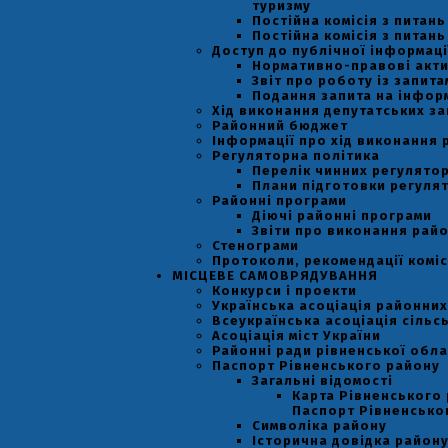
туризму
Постійна комісія з питан
Постійна комісія з питан
Доступ до публічної інформаці
Нормативно-правові акт
Звіт про роботу із запит
Подання запита на інфор
Хід виконання депутатських за
Районний бюджет
Інформації про хід виконання 
Регуляторна політика
Перелік чинних регулятор
Плани підготовки регулят
Районні програми
Діючі районні програми
Звіти про виконання рай
Стенограми
Протоколи, рекомендації коміс
МІСЦЕВЕ САМОВРЯДУВАННЯ
Конкурси і проекти
Українська асоціація районних
Всеукраїнська асоціація сільс
Асоціація міст України
Районні ради рівненської обла
Паспорт Рівненського району
Загальні відомості
Карта Рівненського 
Паспорт Рівненсько
Символіка району
Історична довідка район