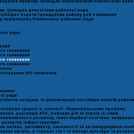
оведення прийому громадян керівництвом Рівненської райо
му громадян депутатами районної ради
необхідно подати громадянам району для отримання
д керівництва Рівненської районної ради
нної ради
 ради
-го скликання
-го скликання
-го скликання
-го скликання
вання
лосування VIII скликання
ликання
ої ради
отоколи засідань та рекомендації постійних комісій район
ь охорони здоров`я, екології, Чорнобильських проблем,
ення, учасників АТО, бойових дій та членів їх сімей
ь економічного розвитку, інвестиційної політики, комуналь
а розвутку інфраструктури
вих питань, регламенту, законності та антикорупційної пол
тарних питань, у справах сім`ї та молоді,культури та розвит