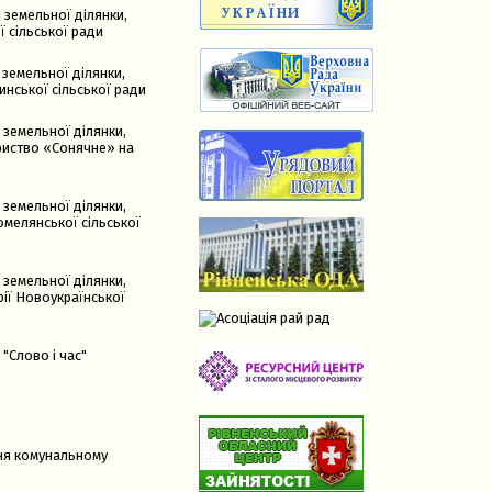
 земельної ділянки,
ї сільської ради
 земельної ділянки,
инської сільської ради
 земельної ділянки,
риство «Сонячне» на
 земельної ділянки,
омелянської сільської
 земельної ділянки,
ії Новоукраїнської
"Слово і час"
ня комунальному