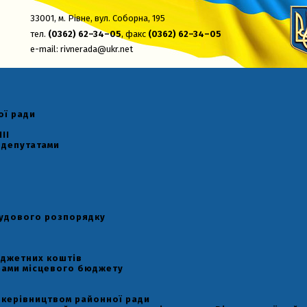
33001,
м. Рівне, вул. Соборна, 195
тел.
(0362) 62–34–05
, факс
(0362) 62–34–05
e-mail:
rivnerada@ukr.net
ої ради
II
 депутатами
рудового розпорядку
юджетних коштів
рами місцевого бюджету
 керівництвом районної ради