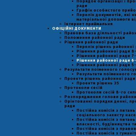
Порядок організації і пр
ради
Графік особистого прийо
Перелік документів, які 
матеріальної допомоги ві
Інтернет приймальня
ОФІЦІЙНІ ДОКУМЕНТИ
Правова база діяльності райо
Положення районної ради
Рішення районної ради
Перелік рішень районної
Рішення районної ради 8
Рішення районної ради 7
Рішення районної ради 6
Рішення районної ради 5
Результати поіменного голосу
Результати поіменного го
Проекти рішень районної ради
Проекти рішень 35
Протоколи сесій
Протоколи сесій 8-го ск
Розпорядження голови районн
Орінтованні порядки денні, пр
ради
Постійна комісія з питан
соціального захисту насел
Постійна комісія з питан
власності, будівництва т
Постійна комісія з право
Постійна комісія з гумані