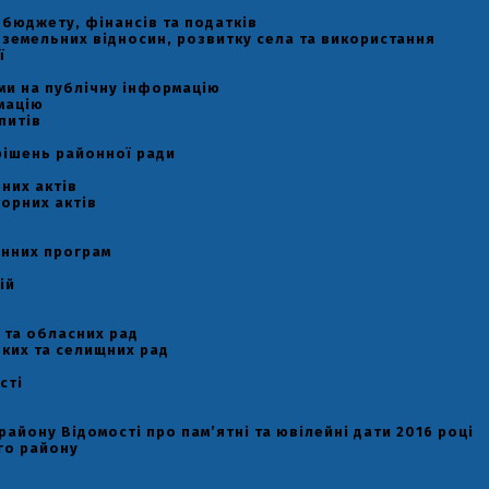
ь бюджету, фінансів та податків
ь земельних відносин, розвитку села та використання
ї
и
ами на публічну інформацію
мацію
питів
рішень районної ради
них актів
орних актів
онних програм
ій
 та обласних рад
ьких та селищних рад
сті
району Відомості про пам’ятні та ювілейні дати 2016 році
го району
у