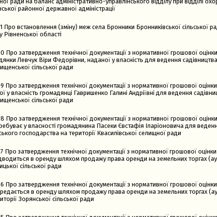
ої ради на баланс адміністративно-управлінського відділу при відділі ох
ської районної державної адміністрації
1 Про встановлення (зміну) меж села Бронники Бронниківської сільської р
у Рівненської області
0 Про затвердження технічної документації з нормативної грошової оцінки
янки Левчук Віри Федорівни, наданої у власність для ведення садівництва
ищенської сільської ради
9 Про затвердження технічної документації з нормативної грошової оцінки
ї у власність громадянці Гавришенко Галині Андріївні для ведення садівни
ищенської сільської ради
8 Про затвердження технічної документації з нормативної грошової оцінки
ребуває у власності громадянина Пасеки Євстафія Іларіоновича для веден
ського господарства на території Квасилівської селищної ради
7 Про затвердження технічної документації з нормативної грошової оцінки
дводиться в оренду шляхом продажу права оренди на земельних торгах (аук
ицької сільської ради
6 Про затвердження технічної документації з нормативної грошової оцінки
ередається в оренду шляхом продажу права оренди на земельних торгах (ау
иторії Зорянської сільської ради