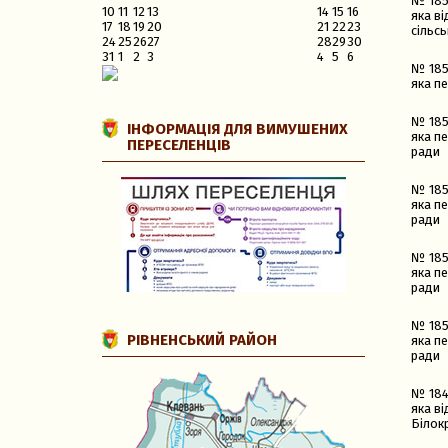
№ 185
10
11
12
13
14
15
16
яка в
17
18
19
20
21
22
23
сільсь
24
25
26
27
28
29
30
31
1
2
3
4
5
6
№ 185
яка п
№ 185
ІНФОРМАЦІЯ ДЛЯ ВИМУШЕНИХ
яка п
ПЕРЕСЕЛЕНЦІВ
ради
№ 185
яка п
ради
№ 185
яка п
ради
№ 185
РІВНЕНСЬКИЙ РАЙОН
яка п
ради
№ 184
яка в
Білок