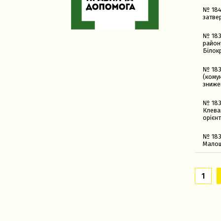
№ 1840
затве
№ 183
район
Білок
№ 183
(комун
зниже
№ 183
Клева
орієнт
№ 183
Малош
1