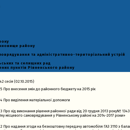
і
року
тановище району
моврядування та адміністративно-територіальний устрій
ьських та селищних рад
ених пунктів Рівненського району
2 сесія (02.10.2015)
5 Про внесення змін до районного бюджету на 2015 рік
4 Про виділення матеріальної допомоги
3 Про хід виконання рішення районної ради від 20 грудня 2013 року№ 134
тку місцевого самоврядування у Рівненському районі на 2014-2017 роки»
2 Про надання згоди на безкоштовну передачу автомобіля ГАЗ 3110 з бала