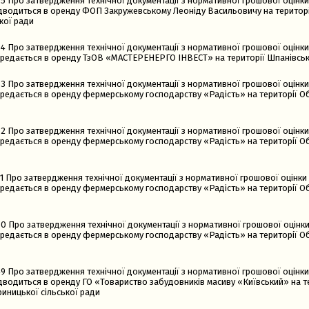
5 Про затвердження технічної документації з нормативної грошової оцінки
ідводиться в оренду ФОП Закружевському Леоніду Васильовичу на територі
кої ради
4 Про затвердження технічної документації з нормативної грошової оцінки
ередається в оренду ТзОВ «МАСТЕРЕНЕРГО ІНВЕСТ» на території Шпанівсько
3 Про затвердження технічної документації з нормативної грошової оцінки
ередається в оренду фермерському господарству «Радість» на території Об
2 Про затвердження технічної документації з нормативної грошової оцінки
ередається в оренду фермерському господарству «Радість» на території Об
1 Про затвердження технічної документації з нормативної грошової оцінки 
ередається в оренду фермерському господарству «Радість» на території Об
0 Про затвердження технічної документації з нормативної грошової оцінки
ередається в оренду фермерському господарству «Радість» на території Об
9 Про затвердження технічної документації з нормативної грошової оцінки
ідводиться в оренду ГО «Товариство забудовників масиву «Київський» на т
риницької сільської ради