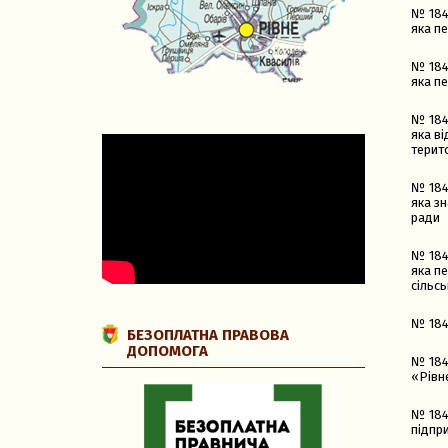
№ 184
яка пе
№ 184
яка пе
№ 184
яка в
терит
№ 184
яка з
ради
№ 184
яка п
сільсь
№ 184
БЕЗОПЛАТНА ПРАВОВА
ДОПОМОГА
№ 184
«Рівн
№ 184
підпр