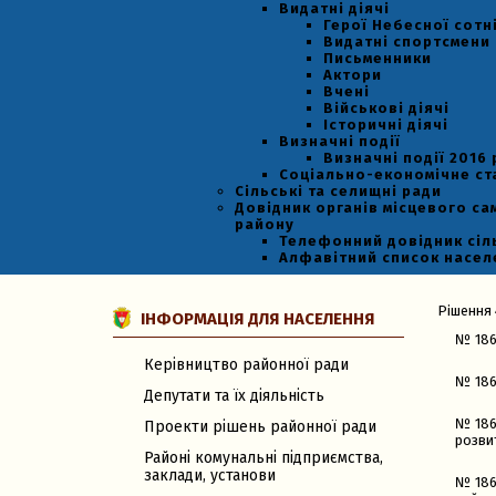
Видатні діячі
Герої Небесної сотн
Видатні спортсмени
Письменники
Актори
Вчені
Військові діячі
Історичні діячі
Визначні події
Визначні події 2016 
Соціально-економічне с
Сільські та селищні ради
Довідник органів місцевого са
району
Телефонний довідник сіл
Алфавітний список насел
Рішення 4
ІНФОРМАЦІЯ ДЛЯ НАСЕЛЕННЯ
№ 186
Керівництво районної ради
№ 186
Депутати та їх діяльність
№ 186
Проекти рішень районної ради
розви
Районі комунальні підприємства,
заклади, установи
№ 186