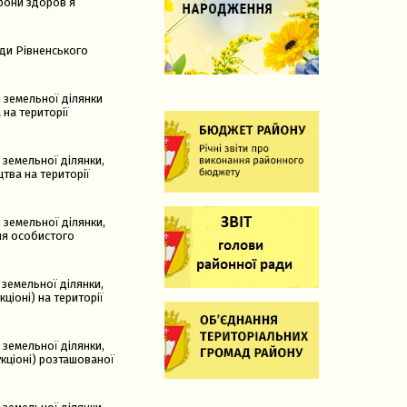
орони здоров’я
ади Рівненського
 земельної ділянки
 на території
 земельної ділянки,
цтва на території
 земельної ділянки,
ня особистого
 земельної ділянки,
ціоні) на території
 земельної ділянки,
кціоні) розташованої