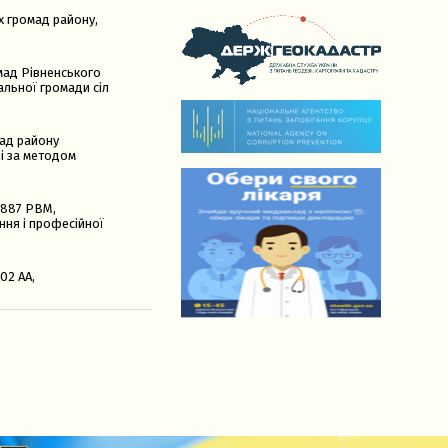
х громад району,
мад Рівненського
альної громади сіл
мад району
ні за методом
3887 РВМ,
ня і професійної
02 АА,