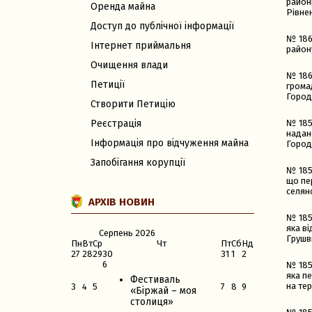
районн
Оренда майна
Рівнен
Доступ до публічної інформації
№ 186
Інтернет приймальня
район
Очищення влади
№ 186
Петиції
громад
Город
Створити Петицію
№ 185
Реєстрація
надано
Інформація про відчуження майна
Город
Запобігання корупції
№ 185
що пе
селян
АРХІВ НОВИН
№ 185
яка ві
Серпень
2026
Грушв
Пн
Вт
Ср
Чт
Пт
Сб
Нд
27
28
29
30
31
1
2
6
№ 185
яка п
Фестиваль
на тер
3
4
5
7
8
9
«Біржай – моя
столиця»