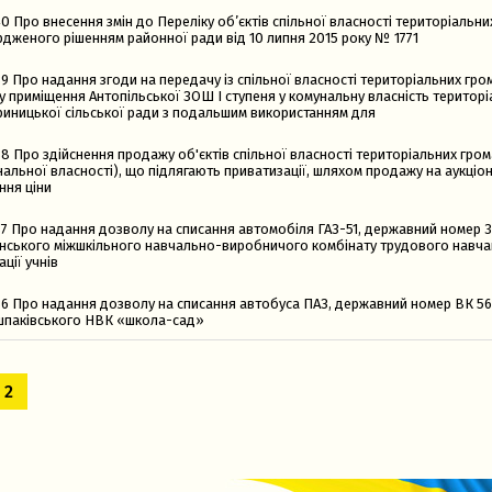
 Про внесення змін до Переліку об’єктів спільної власності територіальни
рдженого рішенням районної ради від 10 липня 2015 року № 1771
9 Про надання згоди на передачу із спільної власності територіальних гро
у приміщення Антопільської ЗОШ I ступеня у комунальну власність територі
риницької сільської ради з подальшим використанням для
8 Про здійснення продажу об'єктів спільної власності територіальних гро
альної власності), що підлягають приватизації, шляхом продажу на аукціо
ння ціни
7 Про надання дозволу на списання автомобіля ГАЗ-51, державний номер 
нського міжшкільного навчально-виробничого комбінату трудового навчан
ації учнів
6 Про надання дозволу на списання автобуса ПАЗ, державний номер ВК 56
паківського НВК «школа-сад»
2