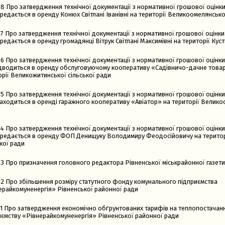
8 Про затвердження технічної документації з нормативної грошової оцінки
редається в оренду Конюх Світлані Іванівні на території Великоомелянсько
7 Про затвердження технічної документації з нормативної грошової оцінки
редається в оренду громадянці Вітрук Світлані Максимівні на території Куст
6 Про затвердження технічної документації з нормативної грошової оцінки
ідводиться в оренду обслуговуючому кооперативу «Садівничо-дачне това
орії Великожитинської сільської ради
5 Про затвердження технічної документації з нормативної грошової оцінки
находиться в оренді гаражного кооперативу «Авіатор» на території Велико
4 Про затвердження технічної документації з нормативної грошової оцінки
ередається в оренду ФОП Денищуку Володимиру Феодосійовичу на територ
кої ради
3 Про призначення головного редактора Рівненської міськрайонної газети 
2 Про збільшення розміру статутного фонду комунального підприємства
ерайкомуненергія» Рівненської районної ради
1 Про затвердження економічно обґрунтованих тарифів на теплопостачан
иємству «Рівнерайкомуненергія» Рівненської районної ради