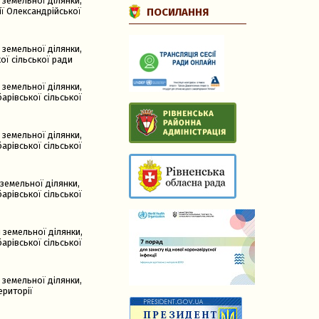
 земельної ділянки,
ї Олександрійської
ПОСИЛАННЯ
 земельної ділянки,
ї сільської ради
 земельної ділянки,
арівської сільської
 земельної ділянки,
арівської сільської
земельної ділянки,
арівської сільської
 земельної ділянки,
арівської сільської
 земельної ділянки,
ериторії