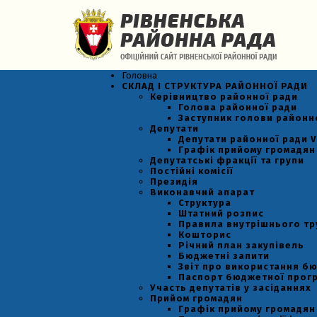
Головна
СКЛАД І СТРУКТУРА РАЙОННОЇ РАДИ
Керівництво районної ради
Голова районної ради
Заступник голови районн
Депутати
Депутати районної ради VI
Графік прийому громадян
Депутатські фракції та групи
Постійні комісії
Президія
Виконавчий апарат
Структура
Штатний розпис
Правила внутрішнього т
Кошторис
Річний план закупівель
Бюджетні запити
Звіт про використання б
Паспорт бюджетної прог
Участь депутатів у засіданнях
Прийом громадян
Графік прийому громадян