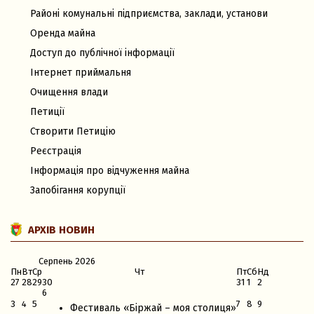
Районі комунальні підприємства, заклади, установи
Оренда майна
Доступ до публічної інформації
Інтернет приймальня
Очищення влади
Петиції
Створити Петицію
Реєстрація
Інформація про відчуження майна
Запобігання корупції
АРХІВ НОВИН
Серпень
2026
Пн
Вт
Ср
Чт
Пт
Сб
Нд
27
28
29
30
31
1
2
6
3
4
5
7
8
9
Фестиваль «Біржай – моя столиця»