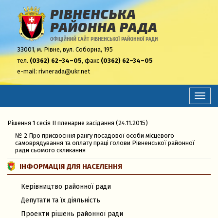
33001,
м. Рівне, вул. Соборна, 195
тел.
(0362) 62–34–05
, факс
(0362) 62–34–05
e-mail:
rivnerada@ukr.net
Перем
навіга
Рішення 1 сесія ІІ пленарне засідання (24.11.2015)
№ 2 Про присвоєння рангу посадової особи місцевого
самоврядування та оплату праці голови Рівненської районної
ради сьомого скликання
ІНФОРМАЦІЯ ДЛЯ НАСЕЛЕННЯ
Керівництво районної ради
Депутати та їх діяльність
Проекти рішень районної ради