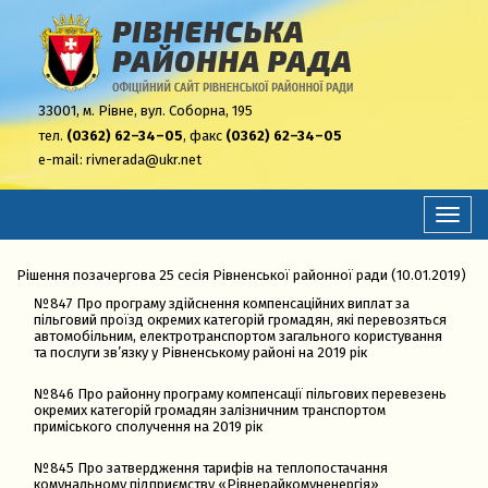
33001,
м. Рівне, вул. Соборна, 195
тел.
(0362) 62–34–05
, факс
(0362) 62–34–05
e-mail:
rivnerada@ukr.net
Перем
навіга
Рішення позачергова 25 сесія Рівненської районної ради (10.01.2019)
№847 Про програму здійснення компенсаційних виплат за
пільговий проїзд окремих категорій громадян, які перевозяться
автомобільним, електротранспортом загального користування
та послуги зв’язку у Рівненському районі на 2019 рік
№846 Про районну програму компенсації пільгових перевезень
окремих категорій громадян залізничним транспортом
приміського сполучення на 2019 рік
№845 Про затвердження тарифів на теплопостачання
комунальному підприємству «Рівнерайкомуненергія»