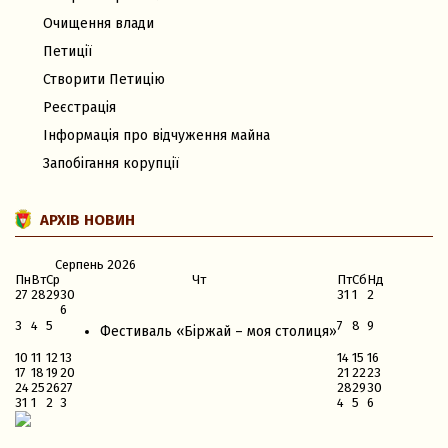
Очищення влади
Петиції
Створити Петицію
Реєстрація
Інформація про відчуження майна
Запобігання корупції
АРХІВ НОВИН
Серпень
2026
Пн
Вт
Ср
Чт
Пт
Сб
Нд
27
28
29
30
31
1
2
6
3
4
5
7
8
9
Фестиваль «Біржай – моя столиця»
10
11
12
13
14
15
16
17
18
19
20
21
22
23
24
25
26
27
28
29
30
31
1
2
3
4
5
6