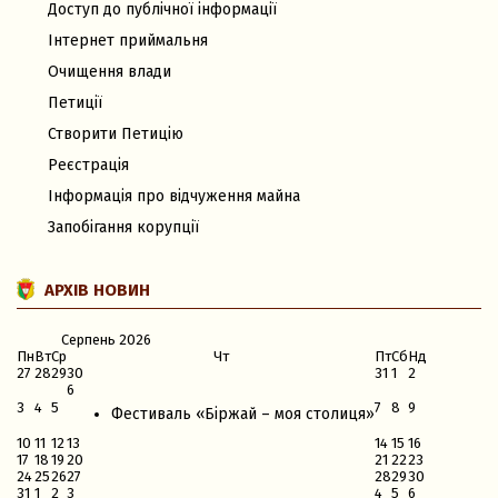
Доступ до публічної інформації
Інтернет приймальня
Очищення влади
Петиції
Створити Петицію
Реєстрація
Інформація про відчуження майна
Запобігання корупції
АРХІВ НОВИН
Серпень
2026
Пн
Вт
Ср
Чт
Пт
Сб
Нд
27
28
29
30
31
1
2
6
3
4
5
7
8
9
Фестиваль «Біржай – моя столиця»
10
11
12
13
14
15
16
17
18
19
20
21
22
23
24
25
26
27
28
29
30
31
1
2
3
4
5
6