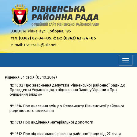
33001,
м. Рівне, вул. Соборна, 195
тел.
(0362) 62–34–05
, факс
(0362) 62–34–05
e-mail:
rivnerada@ukr.net
Перем
навіга
Рішення 34 сесія (03.10.2014)
№ 1602 Про звернення депутатів Рівненської районної ради до
Президента України щодо підписання Закону України «Про
очищення влади»
№ 1614 Про внесення змін до Регламенту Рівненської районної
ради шостого скликання
№ 1613 Про виділення матеріальної допомоги
№ 1612 Про хід виконання рішення районної ради від 27 січня