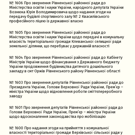
№ 1606 Про звернення Рівненської районної ради до
Міністерства освіти і науки України, народного депутата України
Вознюка Юрія Володимировича щодо надання згоди на
передачу будівлі спортивного залу № 2 Квасилівського
професійного ліцею із державної власно
№ 1605 Про звернення Рівненської районної ради до
Міністерства освіти і науки України щодо передачі в комунальну
власність територіальної громади Клеванської селищної ради
земельної ділянки, що перебуває у державній власності
№ 1604 Про звернення Рівненської районної ради до Кабінету
Міністрів України щодо фінансування з Державного бюджету
України продовження будівництва дитячого дошкільного
закладу в смт Оржів Рівненського району Рівненської області
№ 1603 Про звернення депутатів Рівненської районної ради до
Президента України, Голови Верховної Ради України, Прем’єр –
міністра України щодо відновлення роботи сміттєпереробного
заводу
№ 1601 Про звернення депутатів Рівненської районної ради до
Голови Верховної Ради України, Прем’єр – міністра України
щодо вдосконалення законодавства про мобілізацію
№ 1600 Про надання згоди на прийняття з комунальної
власності територіальної громади Верхівської сільської ради у