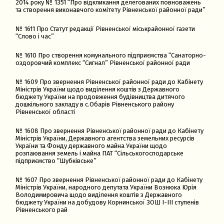
2014 року № 1351 “Про відкликання делегованих повноважень
та створення виконавчого комітету Рівненської районної ради”
№ 1611 Про Статут редакції Рівненської міськрайонної газети
“Слово і час”
№ 1610 Про створення комунального підприємства “Санаторно-
оздоровчий комплекс “Сигнал” Рівненської районної ради
№ 1609 Про звернення Рівненської районної ради до Кабінету
Міністрів України щодо виділення коштів з Державного
бюджету України на продовження будівництва дитячого
дошкільного закладу в с.Обарів Рівненського району
Рівненської області
№ 1608 Про звернення Рівненської районної ради до Кабінету
Міністрів України, Державного агентства земельних ресурсів
України та Фонду державного майна України щодо
розпаювання земель і майна ПАТ “Сільськогосподарське
підприємство “Шубківське”
№ 1607 Про звернення Рівненської районної ради до Кабінету
Міністрів України, народного депутата України Вознюка Юрія
Володимировича щодо виділення коштів з Державного
бюджету України на добудову Корнинської ЗОШ І-ІІІ ступенів
Рівненського рай