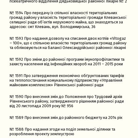
психіатричного відділення Дядьковицької районної лікарні № 2
№ 1594 Про передачу із спільної власності територіальних
громад району у власність територіальної громади Клеванської
селищної ради об’єктів нерухомого майна, що знаходяться за
адресою: смт Клевань, вул. Володимирська, 36
№ 1593 Про надання дозволу на списання двох котлів «Vitogaz
– 100», що є спільною власністю територіальних громад району
та обліковуються на балансі Олександрійської районної лікарні
№ 1592 Про зміни до районної програми імунопрофілактики та
захисту населення від інфекційних хвороб на 2011 – 2015 роки
№ 1591 Про затвердження економічно обґрунтованих тарифів
на теплопостачання комунальному підприємству «Управління
майновим комплексом» Рівненської районної ради
№ 1590 Про внесення змін до Положення про Трудовий архів
Рівненського району, затвердженого рішенням районної ради
від 20 листопада 2009 року № 956
№ 1589 Про внесення змін до районного бюджету на 2014 рік
№ 1588 Про надання згоди на поділ земельної ділянки та
розроблення проекту землеустрою