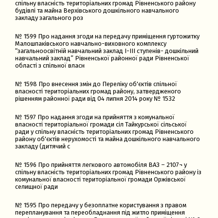
спільну власність територіальних громад Рівненського району
будівлі та майна Верхівського дошкільного навчального
закладу загального роз
№ 1599 Про надання згоди на передачу приміщення гуртожитку
Малошпаківського навчально-виховного комплексу
“загальноосвітній навчальний заклад І-ІІІ ступенів- дошкільний
навчальний заклад” Рівненської районної ради Рівненської
області з спільної власн
№ 1598 Про внесення змін до Переліку об'єктів спільної
власності територіальних громад району, затвердженого
рішенням районної ради від 04 липня 2014 року № 1532
№ 1597 Про надання згоди на прийняття з комунальної
власності територіальної громади сіл Тайкурської сільської
ради у спільну власність територіальних громад Рівненського
району об'єктів нерухомості та майна дошкільного навчального
закладу (дитячий с
№ 1596 Про прийняття легкового автомобіля ВАЗ – 2107¬ у
спільну власність територіальних громад Рівненського району із
комунальної власності територіальної громади Оржівської
селищної ради
№ 1595 Про передачу у безоплатне користування з правом
перепланування та переобладнання під житло приміщення